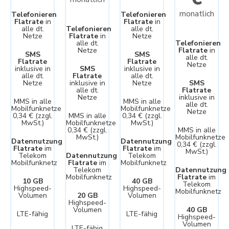
monatlich
Telefonieren
Telefonieren
Flatrate
in
Flatrate
in
alle dt.
Telefonieren
alle dt.
Netze
Flatrate
in
Netze
alle dt.
Telefonieren
Netze
Flatrate
in
SMS
SMS
alle dt.
Flatrate
Flatrate
Netze
inklusive in
SMS
inklusive in
alle dt.
Flatrate
alle dt.
Netze
inklusive in
Netze
SMS
alle dt.
Flatrate
Netze
inklusive in
MMS in alle
MMS in alle
alle dt.
Mobilfunknetze
Mobilfunknetze
Netze
0,34 € (zzgl.
MMS in alle
0,34 € (zzgl.
MwSt.)
Mobilfunknetze
MwSt.)
0,34 € (zzgl.
MMS in alle
MwSt.)
Mobilfunknetze
Datennutzung
Datennutzung
0,34 € (zzgl.
Flatrate
im
Flatrate
im
MwSt.)
Telekom
Datennutzung
Telekom
Mobilfunknetz
Flatrate
im
Mobilfunknetz
Telekom
Datennutzung
Mobilfunknetz
Flatrate
im
10 GB
40 GB
Telekom
Highspeed-
Highspeed-
Mobilfunknetz
Volumen
20 GB
Volumen
Highspeed-
Volumen
40 GB
LTE-fähig
LTE-fähig
Highspeed-
Volumen
LTE-fähig