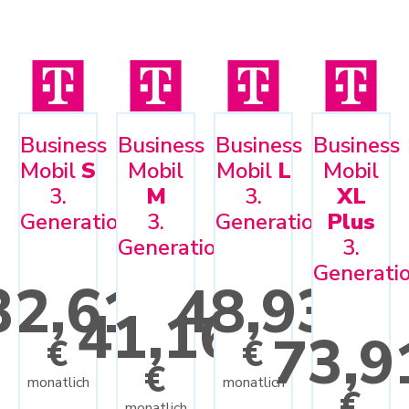
Business
Business
Business
Business
Mobil
S
Mobil
Mobil
L
Mobil
3.
M
3.
XL
Generation
3.
Generation
Plus
Generation
3.
Generati
32,61
48,93
41,16
73,9
€
€
€
monatlich
monatlich
€
monatlich