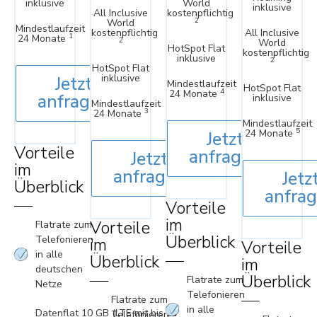
inklusive
World
inklusive
All Inclusive
kostenpflichtig
2
World
Mindestlaufzeit
kostenpflichtig
All Inclusive
1
24 Monate
2
World
HotSpot Flat
kostenpflichtig
inklusive
2
HotSpot Flat
inklusive
Jetzt
Mindestlaufzeit
HotSpot Flat
4
24 Monate
anfragen
inklusive
Mindestlaufzeit
3
24 Monate
Mindestlaufzeit
5
24 Monate
Jetzt
Vorteile
anfragen
Jetzt
im
anfragen
Jetz
Überblick
anfra
Vorteile
im
Vorteile
Flatrate zum
Überblick
Telefonieren
im
Vorteile
in alle
Überblick
im
deutschen
Überblick
Flatrate zum
Netze
Telefonieren
Flatrate zum
in alle
Datenflat 10 GB (LTE mit bis zu
Telefonieren