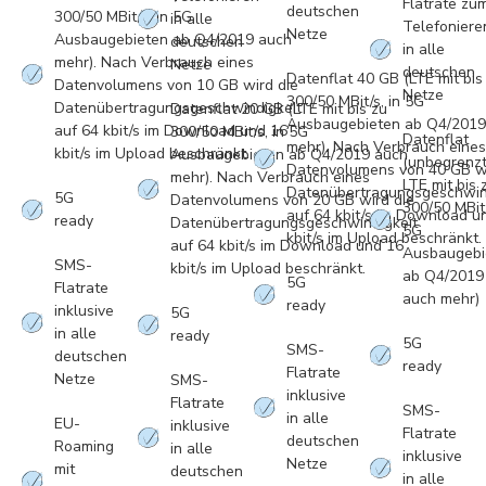
Flatrate zu
deutschen
300/50 MBit/s, in 5G
in alle
Telefoniere
Netze
Ausbaugebieten ab Q4/2019 auch
deutschen
in alle
mehr). Nach Verbrauch eines
Netze
deutschen
Datenflat 40 GB (LTE mit bis
Datenvolumens von 10 GB wird die
Netze
300/50 MBit/s, in 5G
Datenübertragungsgeschwindigkeit
Datenflat 20 GB (LTE mit bis zu
Ausbaugebieten ab Q4/2019
auf 64 kbit/s im Download und 16
300/50 MBit/s, in 5G
Datenflat
mehr). Nach Verbrauch eines
kbit/s im Upload beschränkt.
Ausbaugebieten ab Q4/2019 auch
(unbegrenzt
Datenvolumens von 40 GB wi
mehr). Nach Verbrauch eines
LTE mit bis 
Datenübertragungsgeschwin
5G
Datenvolumens von 20 GB wird die
300/50 MBit/
auf 64 kbit/s im Download u
ready
Datenübertragungsgeschwindigkeit
5G
kbit/s im Upload beschränkt.
auf 64 kbit/s im Download und 16
Ausbaugebi
SMS-
kbit/s im Upload beschränkt.
ab Q4/2019
5G
Flatrate
auch mehr)
ready
inklusive
5G
in alle
ready
5G
SMS-
deutschen
ready
Flatrate
Netze
SMS-
inklusive
Flatrate
SMS-
in alle
EU-
inklusive
Flatrate
deutschen
Roaming
in alle
inklusive
Netze
mit
deutschen
in alle