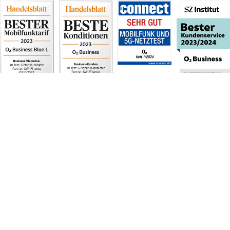
1
connect Mobilfunk- und 5G-Netztest, Heft 01/2024: „sehr gut“ (895 Punkte) für
O 2 ; insgesamt
wurden vergeben: 2x „sehr gut“ (926 und 895 Punkte) und 1x „überragend“ (967
Punkte). 5G ist für
geeignete Endgeräte an immer mehr Standorten verfügbar. Weitere
Informationen unter o2.de/netz.
2
2. Platz, Mobilfunk-Ranking: www.sueddeutsche.de/advertorial/sz-
institut/mobilfunk-2023.