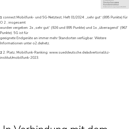
1
connect Mobilfunk- und 5G-Netztest, Heft 01/2024: „sehr gut“ (895 Punkte) für
O 2 ; insgesamt
wurden vergeben: 2x „sehr gut“ (926 und 895 Punkte) und 1x „überragend“ (967
Punkte). 5G ist für
geeignete Endgeräte an immer mehr Standorten verfügbar. Weitere
Informationen unter o2.de/netz.
2
2. Platz, Mobilfunk-Ranking: www.sueddeutsche.de/advertorial/sz-
institut/mobilfunk-2023.