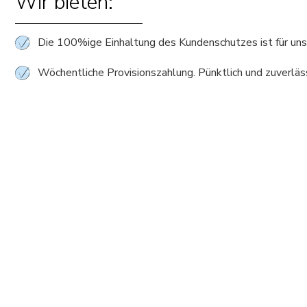
Wir bieten:
Die 100%ige Einhaltung des Kundenschutzes ist für uns
Wöchentliche Provisionszahlung. Pünktlich und zuverläs
Professioneller Vertriebsinnendienst zu Ihrer Unterstüt
Marketingaktionen in Ihrem Namen
Breites Schulungsangebot zu Produkten und Vertriebsp
Ihr Profil:
Eine abgeschlossene kaufmännische Berufsausbildung
Vertriebserfahrung mit nachgewiesenen Erfolgen in der
Telekommunikationsbranche