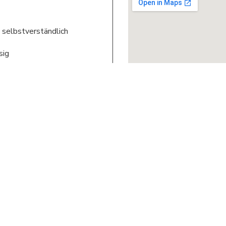
 selbstverständlich
sig
zung
ädagogik