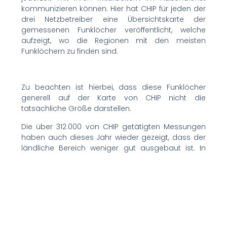
kommunizieren können. Hier hat CHIP für jeden der
drei Netzbetreiber eine Übersichtskarte der
gemessenen Funklöcher veröffentlicht, welche
aufzeigt, wo die Regionen mit den meisten
Funklöchern zu finden sind.
Zu beachten ist hierbei, dass diese Funklöcher
generell auf der Karte von CHIP nicht die
tatsächliche Größe darstellen.
Die über 312.000 von CHIP getätigten Messungen
haben auch dieses Jahr wieder gezeigt, dass der
ländliche Bereich weniger gut ausgebaut ist. In
Städten sind alle Netzbetreiber stark vertreten und
laut CHIP kann auch Telefonica o2 hier sehr gut
mithalten.
Natürlich ist der Test von CHIP nur eine
Momentaufnahme und das mobile Netz wird in
naher Zukunft besonders durch die Einführung von