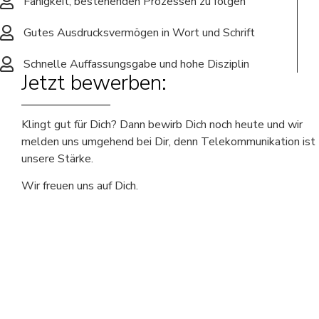
Fähigkeit, bestehenden Prozessen zu folgen
Gutes Ausdrucksvermögen in Wort und Schrift
Schnelle Auffassungsgabe und hohe Disziplin
Jetzt bewerben:
Klingt gut für Dich? Dann bewirb Dich noch heute und wir
melden uns umgehend bei Dir, denn Telekommunikation ist
unsere Stärke.
Wir freuen uns auf Dich.
Tekola Deutschland GmbH
Untere Gewerbestr. 20
55546 Pfaffen-Schwabenheim
Tel.: 0221-4678 1200
E-Mail: bewerbung@tekola.de